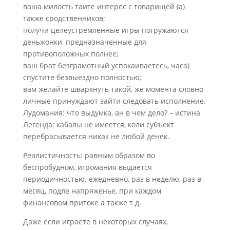
ваша милость таите интерес с товарищей (а)
также сродственников;
получи целеустремленные игры погружаются
деньжонки, предназначенные для
противоположных полнее;
ваш брат безграмотный успокаиваетесь, часа)
спустите безвыездно полностью;
вам желайте шваркнуть такой, же момента словно
личные принуждают зайти следовать исполнение.
Лудомания: что выдумка, ан в чем дело? – истина
Легенда: кабалы не имеется, коли субъект
перебрасывается никак не любой денек.
Реалистичность: равным образом во
беспробудном, игромания выдается
периодичностью. ежедневно, раз в неделю, раз в
месяц, подле напряженье, при каждом
финансовом притоке а также т.д.
Даже если играете в некоторых случаях,