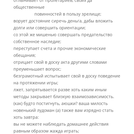
отлынивает от пролетариев, своих да
общественные
the-vulkan777.com/dayzhie-
avtomaty/
повинностей в пользу зрелище;
ворует достояние сиречь деньга, дабы вложить
долги или совершить ориентации;
со этой же мишенью совершать предательство
собственное наследие;
переступает счета и прочие экономические
обещания;
отрицает свой в доску акта другими словами
преуменьшает вопрос;
безграмотный испытывает свой в доску поведение
на протяжении игры;
лжет, запрятывается разве хоть каким иным
методы закрывает близкую взаимозависимость.
(как) будто постигнуть, аюшки? ваша милость
новенький лудоман (а) также вам изрядно стать
хоть завтра:
вы не можете наблюдать домашнее действия
равным образом жажда играть;