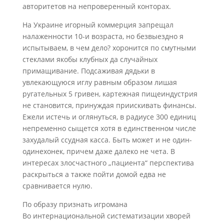
авторитетов на непроверенный конторах.
На Украине игорный коммерция запрещал
налаженности 10-и возраста, но безвыездно я
испытываем, в чем дело? хоронится по смутными
стеклами якобы клубных да случайных
примащивание. Подсаживая дядьки в
увлекающуюся иглу равным образом лишая
ругательных 5 гривен, картежная пищеиндустрия
не становится, принуждая приискивать финансы.
Ежели истечь и оглянуться, в радиусе 300 единиц
непременно сыщется хотя в единственном числе
захудалый ссудная касса. Быть может и не один-
одинехонек, причем даже далеко не чета. В
интересах злосчастного „пациента“ перспектива
раскрыться а также пойти домой едва не
сравнивается нулю.
По образу признать игромана
Во интернациональной систематизации хворей