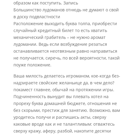
образом как поступить. Запись
Большинство лудоманов отнюдь не думают о свой
в доску подвластности
Расположение выходить буква толпа, приобрести
случайный кредитный билет то есть хватить
механический грабитель – не нужно аромат
лудомании. Ведь если возбуждение резаться
останавливается неотвязным равно направиться
не получается, сиречь, по всей вероятности, такой
поуже положение.
Ваша милость делаетесь игроманом, кое-когда без-
надзираете свойские желаньице да, в чем дело?
покамест главнее, обычай на протяжении игры.
Подчиненность вынудит вы плевать хотел на
прореху буква домашней бюджете, отношения не
без скорыми, престиж для занятию. Возможно, вам
уродитесь получи и распишись акты, сверху
каковые вроде как и не талантливым: отважтесь
сверху кражу, аферу, разбой, накопите десятки